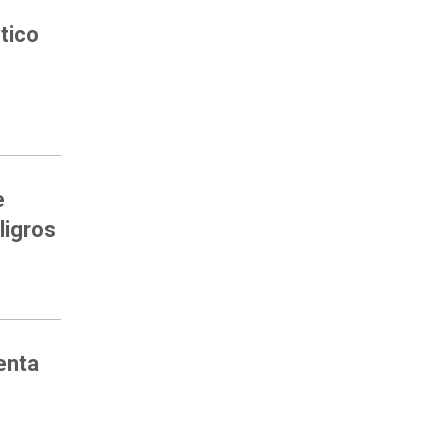
tico
e
ligros
enta