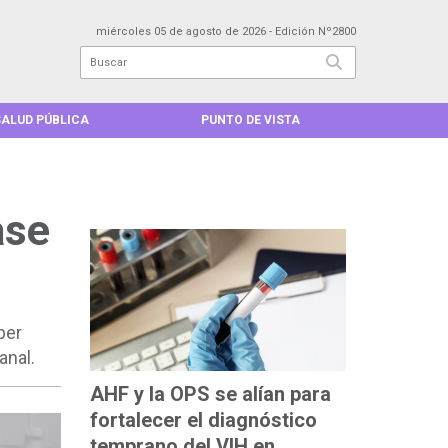
miércoles 05 de agosto de 2026
- Edición Nº2800
SALUD PÚBLICA
PUNTO DE VISTA
MÁS LEÍDAS
ase
per
anal.
AHF y la OPS se alían para
fortalecer el diagnóstico
temprano del VIH en