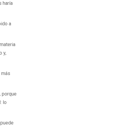
s haría
bido a
 materia
 y,
r más
s, porque
: lo
o puede