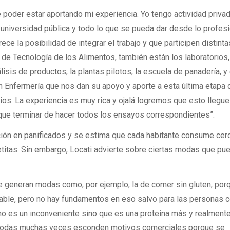
 poder estar aportando mi experiencia. Yo tengo actividad priva
universidad pública y todo lo que se pueda dar desde lo profes
ece la posibilidad de integrar el trabajo y que participen distinta
a de Tecnología de los Alimentos, también están los laboratorios
lisis de productos, la plantas pilotos, la escuela de panadería, y 
en Enfermería que nos dan su apoyo y aporte a esta última etapa 
rios. La experiencia es muy rica y ojalá logremos que esto llegue
 que terminar de hacer todos los ensayos correspondientes”.
ición en panificados y se estima que cada habitante consume cer
lletitas. Sin embargo, Locati advierte sobre ciertas modas que pu
e generan modas como, por ejemplo, la de comer sin gluten, por
le, pero no hay fundamentos en eso salvo para las personas c
 no es un inconveniente sino que es una proteína más y realment
modas muchas veces esconden motivos comerciales porque se