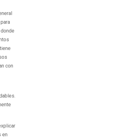
eneral
 para
, donde
entos
tiene
rsos
an con
dables.
amente
xplicar
s en