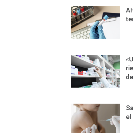
AH
te
«U
ri
de
Sa
el