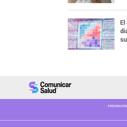
El
di
su
PREVENCIÓ