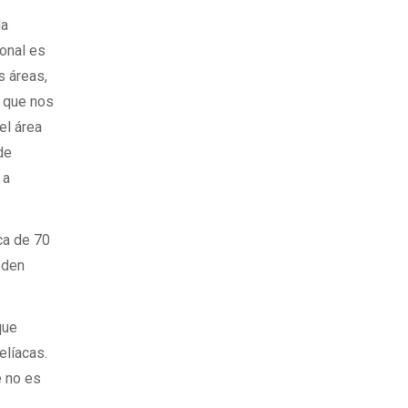
da
ional es
s áreas,
, que nos
el área
de
 a
ca de 70
eden
que
elíacas.
e no es