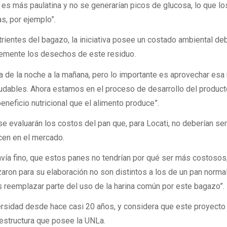
r es más paulatina y no se generarían picos de glucosa, lo que lo
s, por ejemplo”.
ientes del bagazo, la iniciativa posee un costado ambiental de
lemente los desechos de este residuo.
 de la noche a la mañana, pero lo importante es aprovechar esa
udables. Ahora estamos en el proceso de desarrollo del producto
eneficio nutricional que el alimento produce”.
e evaluarán los costos del pan que, para Locati, no deberían se
cen en el mercado.
odavía fino, que estos panes no tendrían por qué ser más costoso
aron para su elaboración no son distintos a los de un pan normal
 reemplazar parte del uso de la harina común por este bagazo”.
versidad desde hace casi 20 años, y considera que este proyect
 estructura que posee la UNLa.