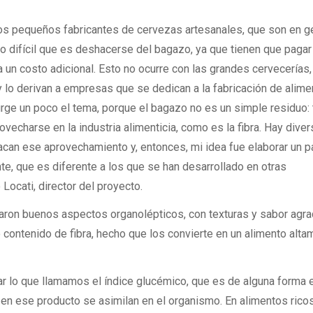
os pequeños fabricantes de cervezas artesanales, que son en g
 difícil que es deshacerse del bagazo, ya que tienen que pagar
ra un costo adicional. Esto no ocurre con las grandes cervecerías
y lo derivan a empresas que se dedican a la fabricación de alim
rge un poco el tema, porque el bagazo no es un simple residuo: 
charse en la industria alimenticia, como es la fibra. Hay dive
acan ese aprovechamiento y, entonces, mi idea fue elaborar un p
nte, que es diferente a los que se han desarrollado en otras
 Locati, director del proyecto.
aron buenos aspectos organolépticos, con texturas y sabor agra
 contenido de fibra, hecho que los convierte en un alimento alt
r lo que llamamos el índice glucémico, que es de alguna forma e
en ese producto se asimilan en el organismo. En alimentos rico