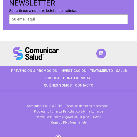
NEWSLETTER
Suscríbase a nuestro boletín de noticias
PREVENCIÓN & PROMOCIÓN
INVESTIGACIÓN + TRATAMIENTO
SALUD
PÚBLICA
PUNTO DE VISTA
QUIÉNES SOMOS
CONTACTO
Comunicar-Salud ® 2016 – Todos los derechos reservados.
Propietario l Director Periodístico: Silvina Iturralde
Domicilio: Hipólito Yrigoyen 3010, piso 2. CABA
Registro DNDA en trámite