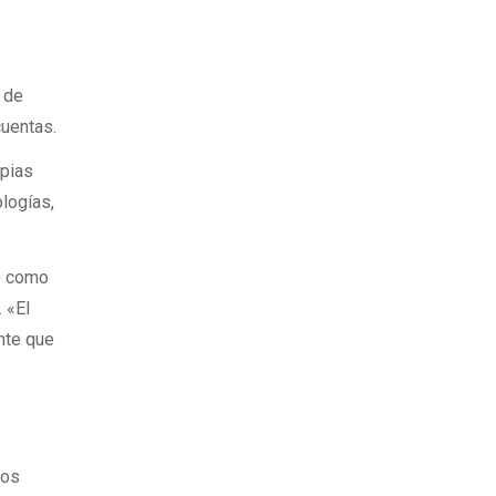
s de
cuentas.
apias
logías,
co como
 «El
nte que
los