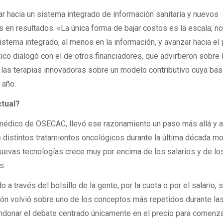
r hacia un sistema integrado de información sanitaria y nuevos
n resultados. «La única forma de bajar costos es la escala; n
istema integrado, al menos en la información, y avanzar hacia el
ico dialogó con el de otros financiadores, que advirtieron sobre 
 las terapias innovadoras sobre un modelo contributivo cuya ba
 año.
ctual?
médico de OSECAC, llevó ese razonamiento un paso más allá y a 
de distintos tratamientos oncológicos durante la última década m
uevas tecnologías crece muy por encima de los salarios y de lo
s.
 a través del bolsillo de la gente, por la cuota o por el salario, 
ión volvió sobre uno de los conceptos más repetidos durante la
andonar el debate centrado únicamente en el precio para comenza