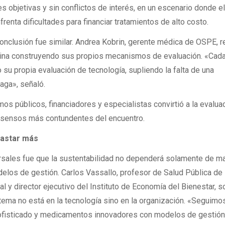
 objetivas y sin conflictos de interés, en un escenario donde e
frenta dificultades para financiar tratamientos de alto costo.
onclusión fue similar. Andrea Kobrin, gerente médica de OSPE, 
mina construyendo sus propios mecanismos de evaluación. «Cad
 su propia evaluación de tecnología, supliendo la falta de una
aga», señaló.
mos públicos, financiadores y especialistas convirtió a la evalua
nsensos más contundentes del encuentro.
gastar más
rsales fue que la sustentabilidad no dependerá solamente de m
los de gestión. Carlos Vassallo, profesor de Salud Pública de 
al y director ejecutivo del Instituto de Economía del Bienestar, 
istema no está en la tecnología sino en la organización. «Seguimo
ofisticado y medicamentos innovadores con modelos de gestió