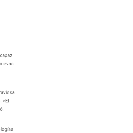
 capaz
 nuevas
raviesa
. «El
ó.
ologías