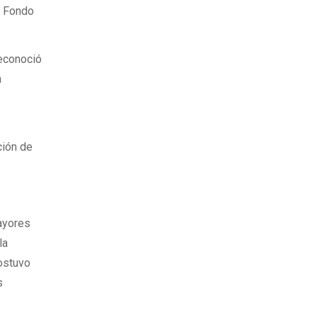
l Fondo
reconoció
a
ción de
ayores
la
sostuvo
s
n