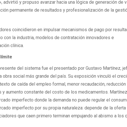
 advirtió y propuso avanzar hacia una lógica de generación de va
ación permanente de resultados y profesionalización de la gesti
iadores coincidieron en impulsar mecanismos de pago por result
 con la industria, modelos de contratación innovadores e
ción clínica.
 límite
 presente del sistema fue el presentado por Gustavo Martínez, je
 obra social más grande del país. Su exposición vinculó el crec
ntexto de caída del empleo formal, menor recaudación, reducción
ias y aumento constante del costo de los medicamentos. Martíne
ercado imperfecto donde la demanda no puede regular el consum
rcado imperfecto por su propia naturaleza: depende de la oferta
nciadores que caen primero terminan empujando al abismo a los 