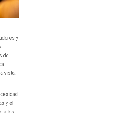
adores y
a
s de
ca
a vista,
necesidad
as y el
o a los