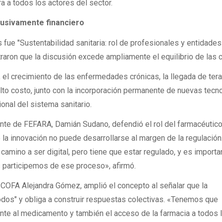
a a todos los actores del sector.
lusivamente financiero
s fue "Sustentabilidad sanitaria: rol de profesionales y entidade
raron que la discusión excede ampliamente el equilibrio de las 
, el crecimiento de las enfermedades crónicas, la llegada de ter
to costo, junto con la incorporación permanente de nuevas tecno
ional del sistema sanitario.
dente de FEFARA, Damián Sudano, defendió el rol del farmacéuti
 la innovación no puede desarrollarse al margen de la regulación.
amino a ser digital, pero tiene que estar regulado, y es importa
participemos de ese proceso», afirmó.
e COFA Alejandra Gómez, amplió el concepto al señalar que la
todos" y obliga a construir respuestas colectivas. «Tenemos que
ente al medicamento y también el acceso de la farmacia a todos 