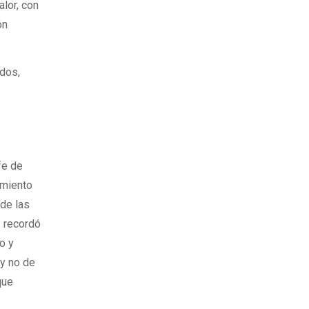
lor, con
ón
ados,
fe de
imiento
 de las
z recordó
o y
 y no de
que