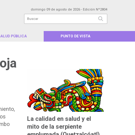
domingo 09 de agosto de 2026
- Edición Nº2804
SALUD PÚBLICA
PUNTO DE VISTA
MÁS LEÍDAS
oja
miento,
tos
La calidad en salud y el
umbo
mito de la serpiente
emplumada (Quetzalcóatl)