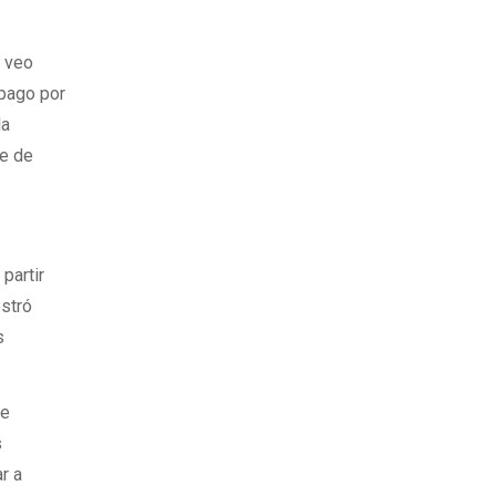
o veo
 pago por
la
se de
partir
ostró
s
se
s
r a