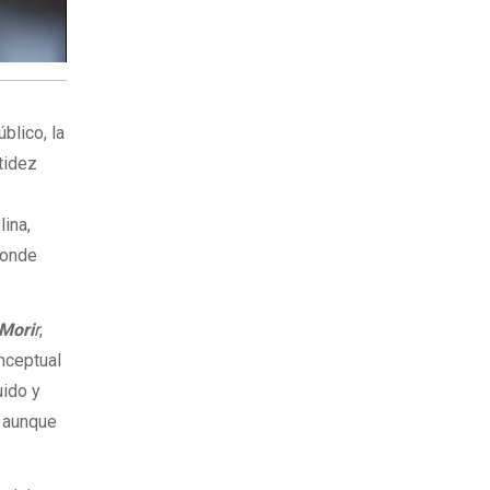
blico, la
tidez
lina,
donde
 Mori
r
,
nceptual
uido y
, aunque