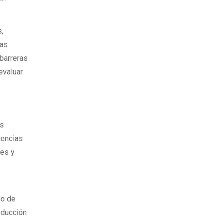
s,
nas
 barreras
 evaluar
es
iencias
les y
lo de
educción