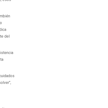
también
no
dica
te del
xistencia
ta
 cuidados
olver",