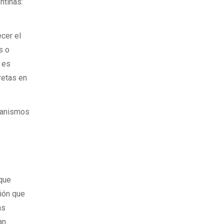
ntinas:
ecer el
s o
n es
retas en
ecanismos
 que
ción que
as
an