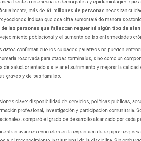
evancia frente a un escenario demográfico y epidemiológico que a
 Actualmente, más de
61 millones de personas
necesitan cuid
proyecciones indican que esa cifra aumentará de manera sosteni
 de las personas que fallezcan requerirá algún tipo de aten
nvejecimiento poblacional y el aumento de las enfermedades cró
os datos confirman que los cuidados paliativos no pueden enten
entaria reservada para etapas terminales, sino como un compo
de salud, orientado a aliviar el sufrimiento y mejorar la calidad
s graves y de sus familias.
iones clave: disponibilidad de servicios, políticas públicas, ac
ación profesional, investigación y participación comunitaria. S
acionales, comparó el grado de desarrollo alcanzado por cada pa
 muestran avances concretos en la expansión de equipos especia
es y el reconocimiento institucional de la disciplina. Sin embarg