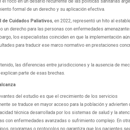
el foco en un desafío recurrente de las políticas sanitarias arge
miento formal de un derecho y su aplicación efectiva.
l de Cuidados Paliativos
, en 2022, representó un hito al establ
o un derecho para las personas con enfermedades amenazante
embargo, los especialistas coinciden en que la implementación aú
cultades para traducir ese marco normativo en prestaciones conc
stenido, las diferencias entre jurisdicciones y la ausencia de m
explican parte de esas brechas.
alcanza
vantes del estudio es que el crecimiento de los servicios
ente se traduce en mayor acceso para la población y advierten
pacidad técnica desarrollada por los sistemas de salud y la aten
nas con enfermedades avanzadas o sufrimiento complejo. En otr
uipos, programas o protocolos no garantiza que los pacientes se