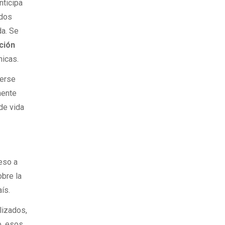
nticipa
ados
da. Se
ción
nicas.
derse
nente
 de vida
ceso a
obre la
ís.
lizados,
o, esos