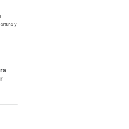
u
portuno y
ora
r