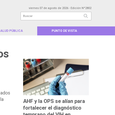
viernes 07 de agosto de 2026
- Edición Nº2802
SALUD PÚBLICA
PUNTO DE VISTA
MÁS LEÍDAS
os
idados
la
AHF y la OPS se alían para
e
fortalecer el diagnóstico
temprano del VIH en